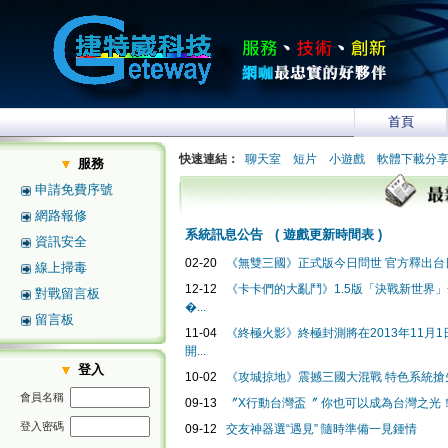
首頁
快速連結：
聊天室
短片
小遊戲
軟體下載分
服務
申請免費序號
網路報修
系統訊息公告
(
遊戲更新時間表
)
資訊安全
02-20
《無雙三國》正式版今日問世 官方釋出台日
線上掃毒
12-12
《卡卡們的大亂鬥》1.5版「決戰新世界
對戰留言板
�...
留言板
11-04
《終極火影》終極封測將在2013年11月1日2
開...
登入
10-02
《攻城掠地》震撼三國大混戰 特色系統搶
會員名稱
09-13
〞X行動台灣盃〞 你也可以成為台灣之光
登入密碼
09-12
交友神器選“遇見” 隨時準備一見鍾情