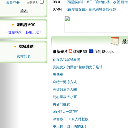
08-01
《冒險契約》18日「寵物仙林」改版 新
會員註冊
自動登入
07-04
《白髮魔女傳》白色絕戀暑假強襲
遊戲聊天室
﹥
無聊嗎？一起聊天吧！
友站連結
最新短片
訂閱RSS
加到 iGoogle
友站列表
你在叭我試試看阿！
見識女人的厲害: 超狠的女子足球
鬼機車
奇特ㄉ游泳方式
英雄難過美人關
開心農場大小事
勇者鬥醜女
oh~好大一顆"痘"
涼宮春日ED真人搖搖版
史上最「囧」的貓咪！