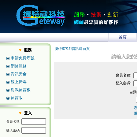
首頁
捷特崴遊戲資訊網 首頁
服務
請輸入您的
申請免費序號
網路報修
資訊安全
會員名稱:
線上掃毒
登入密碼:
對戰留言板
自動
留言版
登入
會員名稱
登入密碼