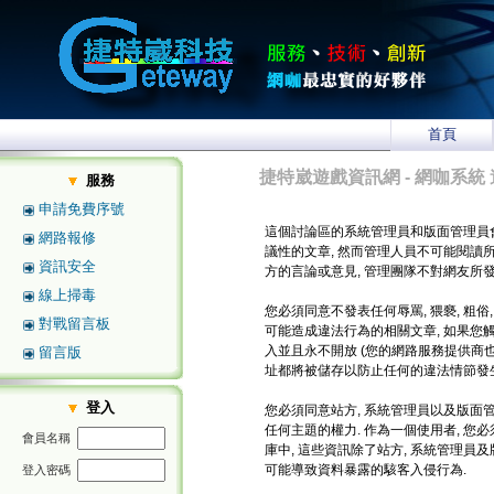
首頁
捷特崴遊戲資訊網 - 網咖系統 
服務
申請免費序號
這個討論區的系統管理員和版面管理員
網路報修
議性的文章, 然而管理人員不可能閱讀
資訊安全
方的言論或意見, 管理團隊不對網友所
線上掃毒
您必須同意不發表任何辱罵, 猥褻, 粗俗
對戰留言板
可能造成違法行為的相關文章, 如果您
入並且永不開放 (您的網路服務提供商也將
留言版
址都將被儲存以防止任何的違法情節發生
登入
您必須同意站方, 系統管理員以及版面管
任何主題的權力. 作為一個使用者, 
會員名稱
庫中, 這些資訊除了站方, 系統管理員
可能導致資料暴露的駭客入侵行為.
登入密碼