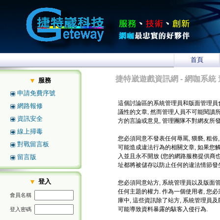
首頁
捷特崴遊戲資訊網 - 網咖系統 
服務
申請免費序號
這個討論區的系統管理員和版面管理員
網路報修
議性的文章, 然而管理人員不可能閱讀
資訊安全
方的言論或意見, 管理團隊不對網友所
線上掃毒
您必須同意不發表任何辱罵, 猥褻, 粗俗
對戰留言板
可能造成違法行為的相關文章, 如果您
入並且永不開放 (您的網路服務提供商也將
留言版
址都將被儲存以防止任何的違法情節發生
登入
您必須同意站方, 系統管理員以及版面管
任何主題的權力. 作為一個使用者, 
會員名稱
庫中, 這些資訊除了站方, 系統管理員
可能導致資料暴露的駭客入侵行為.
登入密碼