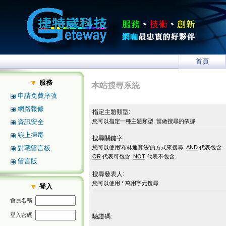
首頁
服務
本站搜尋系統
申請免費序號
網路報修
指定主題類型:
資訊安全
您可以指定一種主題類型, 當做搜尋的依據
線上掃毒
搜尋關鍵字:
對戰留言板
您可以使用'布林運算法'的方式來搜尋.
AND
代表包含.
OR
代表可包含.
NOT
代表不包含.
留言版
搜尋發表人:
您可以使用 * 萬用字元搜尋
登入
會員名稱
登入密碼
驗證碼: