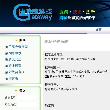
首頁
服務
本站搜尋系統
申請免費序號
網路報修
指定主題類型:
資訊安全
您可以指定一種主題類型, 當做搜尋的依據
線上掃毒
搜尋關鍵字:
對戰留言板
您可以使用'布林運算法'的方式來搜尋.
AND
代表包含.
OR
代表可包含.
NOT
代表不包含.
留言版
搜尋發表人:
您可以使用 * 萬用字元搜尋
登入
會員名稱
登入密碼
驗證碼: