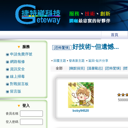
首頁
好技術~但遺憾...
服務
[恐怖驚悚]
申請免費序號
•
回覆主題
•
發表新主題
•
返回-短片分享
網路報修
全部
[幽默搞笑]
[溫馨勵志]
[恐怖驚悚]
[
資訊安全
線上掃毒
對戰留言板
留言版
5000
登入
boby94520
會員名稱
登入密碼