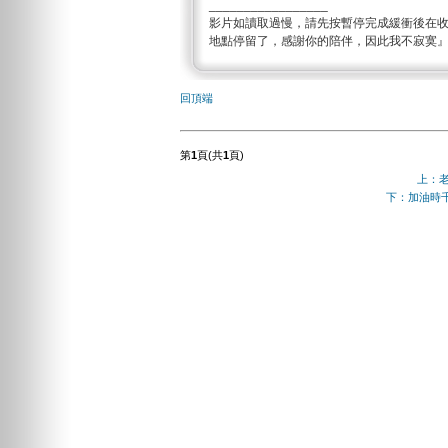
_________________
影片如讀取過慢，請先按暫停完成緩衝後在
地點停留了，感謝你的陪伴，因此我不寂寞
回頂端
第
1
頁(共
1
頁)
上：老
下：加油時