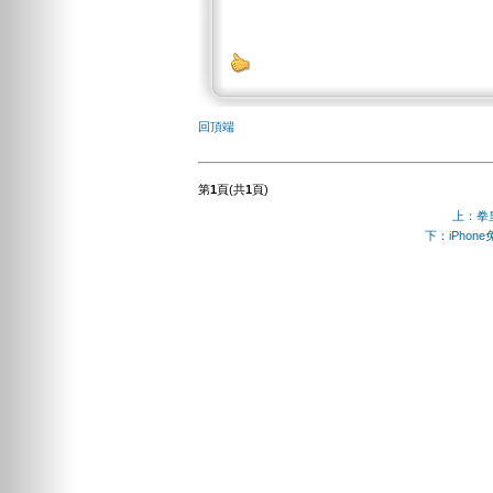
回頂端
第
1
頁(共
1
頁)
上：拳
下：iPho