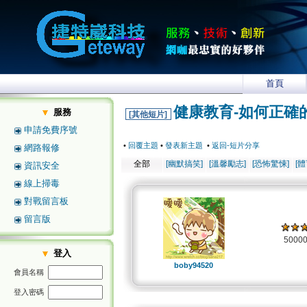
首頁
健康教育-如何正確
服務
[其他短片]
申請免費序號
•
回覆主題
•
發表新主題
•
返回-短片分享
網路報修
全部
[幽默搞笑]
[溫馨勵志]
[恐怖驚悚]
[
資訊安全
線上掃毒
對戰留言板
留言版
5000
登入
boby94520
會員名稱
登入密碼