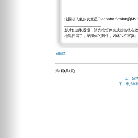
法國超人氣的女童星Cleopatra Stratan的MV
_________________
影片如讀取過慢，請先按暫停完成緩衝後在
地點停留了，感謝你的陪伴，因此我不寂寞
回頂端
第
1
頁(共
1
頁)
上：超
下：摩托車