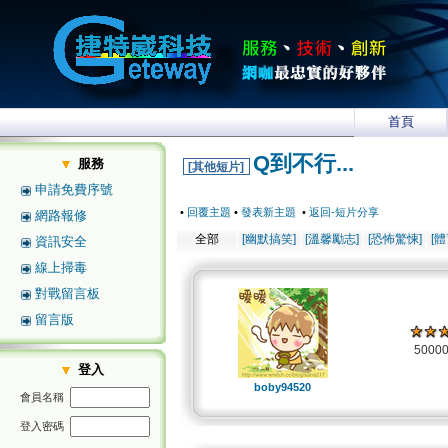
首頁
Q到不行...
服務
[其他短片]
申請免費序號
•
回覆主題
•
發表新主題
•
返回-短片分享
網路報修
全部
[幽默搞笑]
[溫馨勵志]
[恐怖驚悚]
[
資訊安全
線上掃毒
對戰留言板
留言版
5000
登入
boby94520
會員名稱
登入密碼