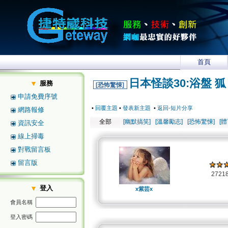
首頁
日本怪談30:浴盤 狐
服務
[恐怖驚悚]
申請免費序號
•
回覆主題
•
發表新主題
•
返回-短片分享
網路報修
全部
[幽默搞笑]
[溫馨勵志]
[恐怖驚悚]
[
資訊安全
線上掃毒
對戰留言板
留言版
2721
登入
x紫芸x
會員名稱
登入密碼