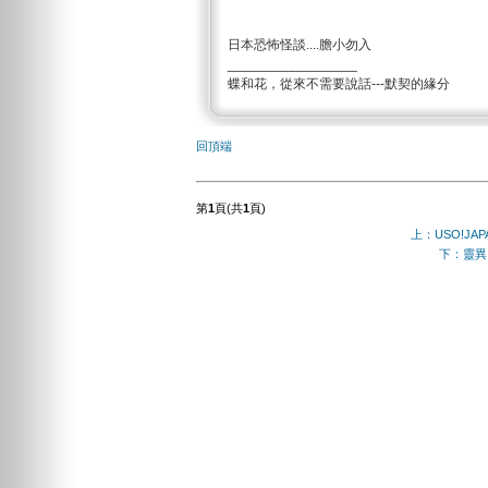
日本恐怖怪談....膽小勿入
_________________
蝶和花，從來不需要說話---默契的緣分
回頂端
第
1
頁(共
1
頁)
上：USO!JA
下：靈異