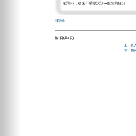
蝶和花，從來不需要說話---默契的緣分
回頂端
第
1
頁(共
1
頁)
上：真
下：獸性