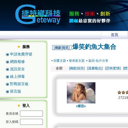
首頁
爆笑釣魚大集合
服務
[幽默搞笑]
申請免費序號
•
回覆主題
•
發表新主題
•
返回-短片分享
網路報修
全部
[幽默搞笑]
[溫馨勵志]
[恐怖驚悚]
[
資訊安全
線上掃毒
對戰留言板
留言版
2721
登入
x紫芸x
會員名稱
登入密碼