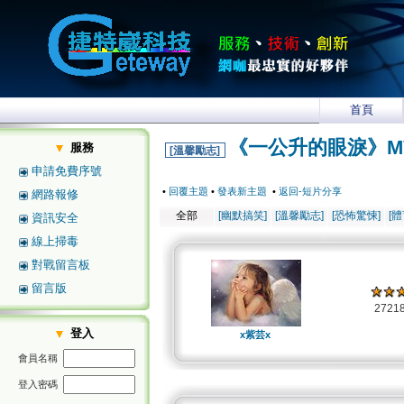
首頁
《一公升的眼淚》M
服務
[溫馨勵志]
申請免費序號
•
回覆主題
•
發表新主題
•
返回-短片分享
網路報修
全部
[幽默搞笑]
[溫馨勵志]
[恐怖驚悚]
[
資訊安全
線上掃毒
對戰留言板
留言版
2721
登入
x紫芸x
會員名稱
登入密碼