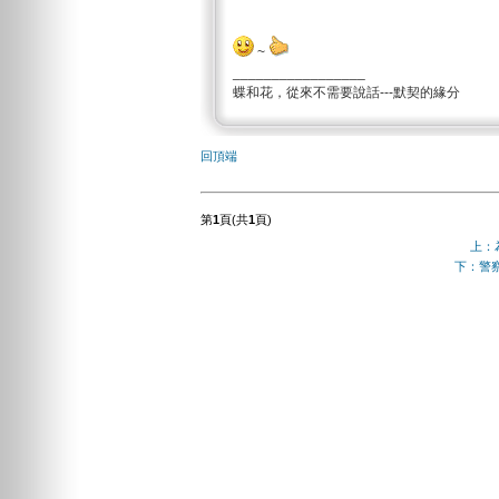
~
_________________
蝶和花，從來不需要說話---默契的緣分
回頂端
第
1
頁(共
1
頁)
上：
下：警