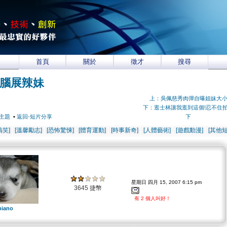
首頁
關於
徵才
搜尋
腦展辣妹
上：吳佩慈秀肉彈自曝姐妹大
下：逛士林讓我逛到這個!忍不住
主題
•
返回-短片分享
下
搞笑]
[溫馨勵志]
[恐怖驚悚]
[體育運動]
[時事新奇]
[人體藝術]
[遊戲動漫]
[其他短
星期日 四月 15, 2007 6:15 pm
3645 捷幣
有 2 個人叫好！
piano