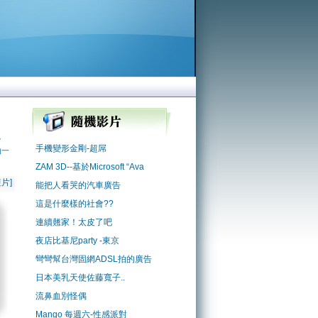
小
手機變形金剛-超屌
拍一
ZAM 3D--基於Microsoft “Ava
片]
能把人看哭的汽車廣告
這是什麼樣的社會??
連續翹家！太皮了吧
夜店比基尼party -東京
彎彎幫台灣固網ADSL拍的廣告
日本美乳天使佐藤寬子..
流鼻血別怪偶
Mango 每週六-性感派對