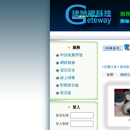
電
服務
[時事新奇]
申請免費序號
網路報修
•
回覆主題
•
發表新
資訊安全
全部
[幽默
線上掃毒
對戰留言板
留言版
登入
會員名稱
登入密碼