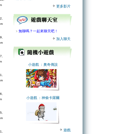
pm
更多影片
2,
pm
﹥
無聊嗎？一起來聊天吧！
9,
加入聊天
am
7,
pm
小遊戲
：奧奇傳說
1,
am
6,
小遊戲
：神偷卡羅爾
pm
5,
am
遊戲
1,