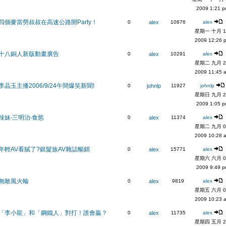
2009 1:21 
四個麥當勞叔叔在高速公路開Party！
0
alex
10876
alex
星期一 十月 1
2009 12:26 
十八銅人新版動畫廣告
0
alex
10291
alex
星期二 九月 2
2009 11:45 
李晶玉主播2006/9/24午間爆笑新聞!
0
johnlp
11927
johnlp
星期日 九月 2
2009 1:05 
辣妹‧三明治‧食慾
0
alex
11374
alex
星期二 九月 0
2009 10:28 
年輕AV看膩了?銀髮族AV雜誌暢銷
0
alex
15771
alex
星期六 六月 0
2009 9:49 
無敵風火輪
0
alex
9819
alex
星期五 六月 0
2009 10:23 
「李小龍」和「鋼鐵人」對打！誰會贏？
0
alex
11735
alex
星期四 五月 2