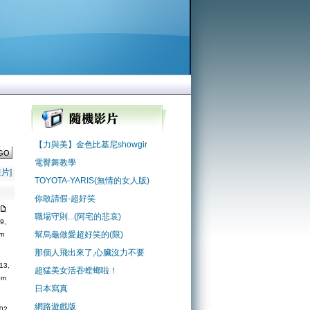
【力與美】金色比基尼showgir
電臀舞教學
片]
TOYOTA-YARIS(無情的女人版)
表
你敢請假-超好笑
職場守則...(阿宅的悲哀)
9,
幫烏龜做愛超好笑的(限)
pm
那個人飛出來了,心臟沒力不要
3,
超猛美女活吞螳螂啦！
pm
日本寫真
網路遊戲版
2,