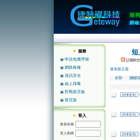
短
服務
申請免費序號
訂閱RS
網路報修
發表新主題
資訊安全
全部
[幽默
線上掃毒
對戰留言板
[時事新奇]
留言版
[時事新奇]
登入
會員名稱
登入密碼
[時事新奇]