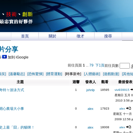
首頁
關於
徵才
搜尋
片分享
S
加到 iGoogle
前往頁面
1
...
79
下1頁
前往頁數
搞笑]
[溫馨勵志]
[恐怖驚悚]
[體育運動]
[時事新奇]
[人體藝術]
[遊戲動漫]
[其他短
主題
迴響
發表人
觀看
最後發
奇特ㄉ游泳方式
1
johnlp
18595
vivi939915
星期日 五月 0
2010 3:56 
開心農場大小事
0
alex
17923
alex
星期五 十一月 1
2009 12:56 
史上最「囧」的貓咪！
0
alex
18008
alex
星期一 十一月 0