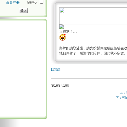
會員註冊
自動登入
太特別了.....
_________________
影片如讀取過慢，請先按暫停完成緩衝後在
地點停留了，感謝你的陪伴，因此我不寂寞
回頂端
第
1
頁(共
1
頁)
上：
下：可