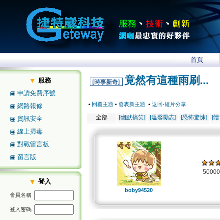
首頁
竟然有這種雨刷...
服務
[時事新奇]
申請免費序號
•
回覆主題
•
發表新主題
•
返回-短片分享
網路報修
全部
[幽默搞笑]
[溫馨勵志]
[恐怖驚悚]
[
資訊安全
線上掃毒
對戰留言板
留言版
5000
登入
boby94520
會員名稱
登入密碼